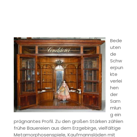
Bede
uten
de
Schw
erpun
kte
verlei
hen
der
Sam
mlun
g ein
prägnantes Profil. Zu den großen Stärken zählen
frühe Bauereien aus dem Erzgebirge, vielfältige
Metamorphosenspiele, Kaufmannsläden mit