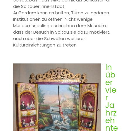
die Soltauer Innenstadt.
Außerdem kann es helfen, Türen zu anderen
Institutionen zu öffnen: Nicht wenige
Museumsneulinge schreiben dem Museum,
dass der Besuch in Soltau sie dazu motiviert,
auch über die Schwellen weiterer
Kultureinrichtungen zu treten.
In
üb
er
vie
r
Ja
hrz
eh
nte