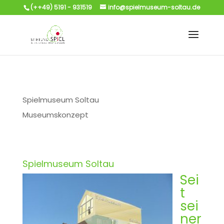
(++49) 5191 - 931519
info@spielmuseum-soltau.de
Spielmuseum Soltau
Museumskonzept
Spielmuseum Soltau
Sei
t
sei
ner