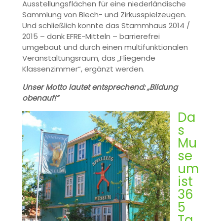
Ausstellungsflächen für eine niederländische
Sammlung von Blech- und Zirkusspielzeugen.
Und schließlich konnte das Stammhaus 2014 /
2015 – dank EFRE-Mitteln – barrierefrei
umgebaut und durch einen multifunktionalen
Veranstaltungsraum, das „Fliegende
Klassenzimmer“, ergänzt werden.
Unser Motto lautet entsprechend: „Bildung
obenauf!“
Da
s
Mu
se
um
ist
36
5
Ta