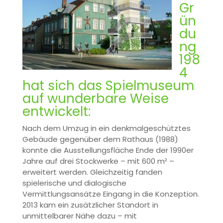
Gr
ün
du
ng
198
4
hat sich das Spielmuseum
auf wunderbare Weise
entwickelt:
Nach dem Umzug in ein denkmalgeschütztes
Gebäude gegenüber dem Rathaus (1988)
konnte die Ausstellungsfläche Ende der 1990er
Jahre auf drei Stockwerke – mit 600 m² –
erweitert werden. Gleichzeitig fanden
spielerische und dialogische
Vermittlungsansätze Eingang in die Konzeption.
2013 kam ein zusätzlicher Standort in
unmittelbarer Nähe dazu – mit