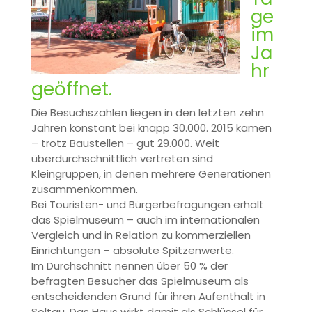
ge
im
Ja
hr
geöffnet.
Die Besuchszahlen liegen in den letzten zehn
Jahren konstant bei knapp 30.000. 2015 kamen
– trotz Baustellen – gut 29.000. Weit
überdurchschnittlich vertreten sind
Kleingruppen, in denen mehrere Generationen
zusammenkommen.
Bei Touristen- und Bürgerbefragungen erhält
das Spielmuseum – auch im internationalen
Vergleich und in Relation zu kommerziellen
Einrichtungen – absolute Spitzenwerte.
Im Durchschnitt nennen über 50 % der
befragten Besucher das Spielmuseum als
entscheidenden Grund für ihren Aufenthalt in
Soltau. Das Haus wirkt damit als Schlüssel für