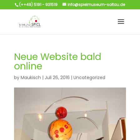
(++49) 5191 - 931519
info@spielmuseum-soltau.de
Neue Website bald
online
by
Maukisch
|
Juli 26, 2016
|
Uncategorized